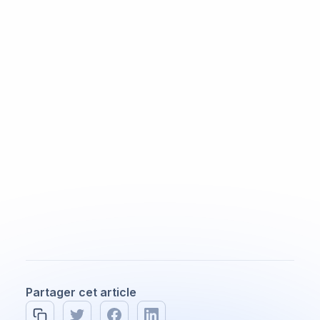
pertinente.
Combien coûte une
consultation fiscale
Les prix varient généralement entre 150 $ et 500
$, selon la complexité.
Peut-on consulter un
fiscaliste en ligne
Oui, de nombreux cabinets offrent aujourd’hui
des consultations à distance.
Partager cet article