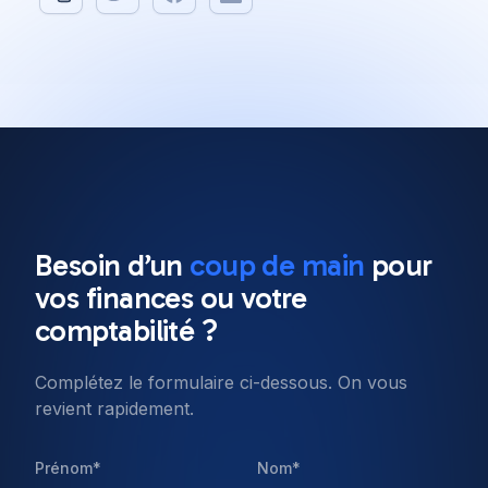
All posts
Software Engineering
8 min read
Besoin d’un
coup de main
pour
Our top 10 Javascript
vos
finances
ou votre
frameworks to use in 2022
comptabilité ?
Complétez le formulaire ci-dessous. On vous
Published on
11 Jan 2022
revient rapidement.
Prénom*
Nom*