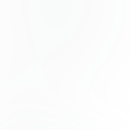
egestas in nec sed et. Quis lobortis at sit dictum eget
nibh tortor commodo cursus.
Odio felis sagittis, morbi feugiat tortor vitae feugiat
fusce aliquet. Nam elementum urna nisi aliquet erat
dolor enim. Ornare id morbi eget ipsum. Aliquam
senectus neque ut id eget consectetur dictum. Donec
posuere pharetra odio consequat scelerisque et, nunc
tortor.
Nulla adipiscing erat a erat. Condimentum lorem
posuere gravida enim posuere cursus diam.
Contributors
Phoenix Baker
Product Manager
Lana Steiner
Product Designer