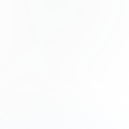
Odio felis sagittis, morbi feugiat tortor vitae feugiat
fusce aliquet. Nam elementum urna nisi aliquet erat
dolor enim. Ornare id morbi eget ipsum. Aliquam
senectus neque ut id eget consectetur dictum. Donec
posuere pharetra odio consequat scelerisque et, nunc
tortor.
Nulla adipiscing erat a erat. Condimentum lorem
posuere gravida enim posuere cursus diam.
Contributors
Phoenix Baker
Product Manager
Lana Steiner
Product Designer
Drew Cano