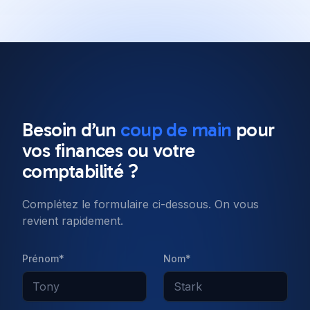
All posts
Software Engineering
8 min read
Besoin d’un
coup de main
pour
Our top 10 Javascript
vos
finances
ou votre
frameworks to use in 2022
comptabilité ?
Complétez le formulaire ci-dessous. On vous
Published on
11 Jan 2022
revient rapidement.
Prénom*
Nom*