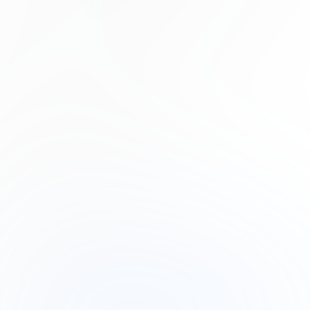
Nulla adipiscing erat a erat. Condimentum lorem
posuere gravida enim posuere cursus diam.
Contributors
Phoenix Baker
Product Manager
Lana Steiner
Product Designer
Drew Cano
Frontend Engineer
Subscribe to our newsletter