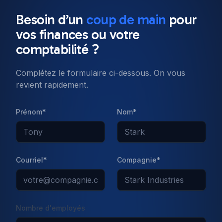
Besoin d’un
coup de main
pour
Our top 10 Javascript
vos
finances
ou votre
frameworks to use in 2022
comptabilité ?
Complétez le formulaire ci-dessous. On vous
Published on
11 Jan 2022
revient rapidement.
Prénom*
Nom*
Courriel*
Compagnie*
Nombre d'employés