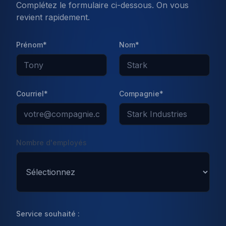
Complétez le formulaire ci-dessous. On vous
Published on
11 Jan 2022
revient rapidement.
Prénom*
Nom*
Courriel*
Compagnie*
Nombre d'employés
Introduction
Service souhaité :