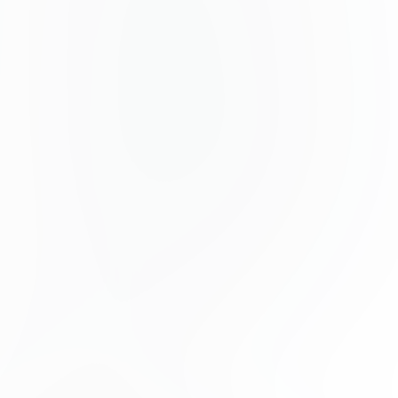
Nunc sed faucibus bibendum feugiat sed interdum.
Ipsum egestas condimentum mi massa. In tincidunt
pharetra consectetur sed duis facilisis metus. Etiam
egestas in nec sed et. Quis lobortis at sit dictum eget
nibh tortor commodo cursus.
Odio felis sagittis, morbi feugiat tortor vitae feugiat
fusce aliquet. Nam elementum urna nisi aliquet erat
dolor enim. Ornare id morbi eget ipsum. Aliquam
senectus neque ut id eget consectetur dictum. Donec
posuere pharetra odio consequat scelerisque et, nunc
tortor.
Nulla adipiscing erat a erat. Condimentum lorem
posuere gravida enim posuere cursus diam.
Contributors