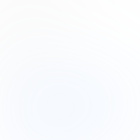
Phoenix Baker
Product Manager
Lana Steiner
Product Designer
Drew Cano
Frontend Engineer
Subscribe to our newsletter
Read about our
privacy policy
.