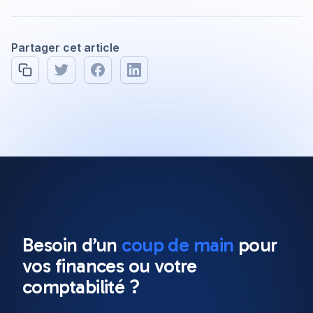
Partager cet article
All posts
Software Engineering
8 min read
Besoin d’un
coup de main
pour
Our top 10 Javascript
vos
finances
ou votre
frameworks to use in 2022
comptabilité ?