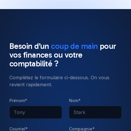
All posts
Software Engineering
8 min read
Besoin d’un
coup de main
pour
Our top 10 Javascript
vos
finances
ou votre
frameworks to use in 2022
comptabilité ?
Complétez le formulaire ci-dessous. On vous
Published on
11 Jan 2022
revient rapidement.
Prénom*
Nom*
Courriel*
Compagnie*