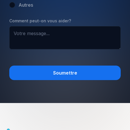
volutpat mollis at volutpat lectus velit, sed auctor.
Autres
Porttitor fames arcu quis fusce augue enim. Quis at
habitant diam at. Suscipit tristique risus, at donec. In
Comment peut-on vous aider?
turpis vel et quam imperdiet. Ipsum molestie aliquet
sodales id est ac volutpat.