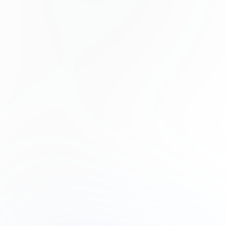
fusce aliquet. Nam elementum urna nisi aliquet erat
dolor enim. Ornare id morbi eget ipsum. Aliquam
senectus neque ut id eget consectetur dictum. Donec
posuere pharetra odio consequat scelerisque et, nunc
tortor.
Nulla adipiscing erat a erat. Condimentum lorem
posuere gravida enim posuere cursus diam.
Contributors
Phoenix Baker
Product Manager
Lana Steiner
Product Designer
Drew Cano
Frontend Engineer