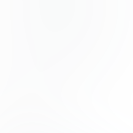
egestas in nec sed et. Quis lobortis at sit dictum eget
nibh tortor commodo cursus.
Odio felis sagittis, morbi feugiat tortor vitae feugiat
fusce aliquet. Nam elementum urna nisi aliquet erat
dolor enim. Ornare id morbi eget ipsum. Aliquam
senectus neque ut id eget consectetur dictum. Donec
posuere pharetra odio consequat scelerisque et, nunc
tortor.
Nulla adipiscing erat a erat. Condimentum lorem
posuere gravida enim posuere cursus diam.
Contributors
Phoenix Baker
Product Manager
Lana Steiner