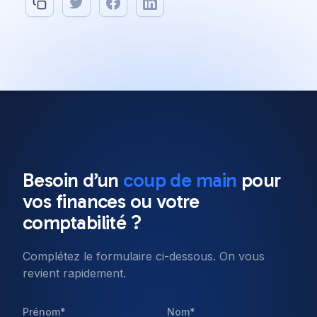
All posts
Software Engineering
8 min read
Besoin d’un
coup de main
pour
Our top 10 Javascript
vos
finances
ou votre
frameworks to use in 2022
comptabilité ?
Complétez le formulaire ci-dessous. On vous
Published on
11 Jan 2022
revient rapidement.
Prénom*
Nom*