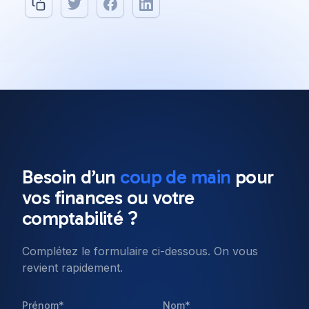
All posts
Software Engineering
8 min read
Besoin d’un
coup de main
pour
Our top 10 Javascript
vos
finances
ou votre
frameworks to use in 2022
comptabilité ?
Complétez le formulaire ci-dessous. On vous
Published on
11 Jan 2022
revient rapidement.
Prénom*
Nom*