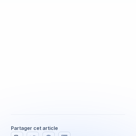
remboursement plus
élevé?
Non, mais il s’assure que toutes les mesures
fiscales applicables sont utilisées correctement.
Puis-je déduire les
honoraires de mon
comptable?
Dans certaines situations liées aux revenus
d’entreprise, les honoraires professionnels
peuvent être déductibles.
Partager cet article