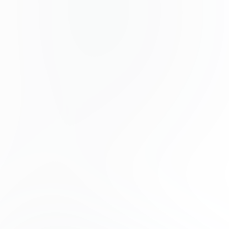
egestas in nec sed et. Quis lobortis at sit dictum eget
nibh tortor commodo cursus.
Odio felis sagittis, morbi feugiat tortor vitae feugiat
fusce aliquet. Nam elementum urna nisi aliquet erat
dolor enim. Ornare id morbi eget ipsum. Aliquam
senectus neque ut id eget consectetur dictum. Donec
posuere pharetra odio consequat scelerisque et, nunc
tortor.
Nulla adipiscing erat a erat. Condimentum lorem
posuere gravida enim posuere cursus diam.
Contributors
Phoenix Baker
Product Manager
Lana Steiner