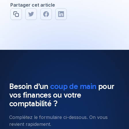
Partager cet article
All posts
Software Engineering
8 min read
Besoin d’un
coup de main
pour
Our top 10 Javascript
vos
finances
ou votre
frameworks to use in 2022
comptabilité ?
Complétez le formulaire ci-dessous. On vous
Published on
11 Jan 2022
revient rapidement.