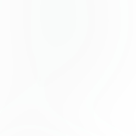
Ipsum egestas condimentum mi massa. In tincidunt
pharetra consectetur sed duis facilisis metus. Etiam
egestas in nec sed et. Quis lobortis at sit dictum eget
nibh tortor commodo cursus.
Odio felis sagittis, morbi feugiat tortor vitae feugiat
fusce aliquet. Nam elementum urna nisi aliquet erat
dolor enim. Ornare id morbi eget ipsum. Aliquam
senectus neque ut id eget consectetur dictum. Donec
posuere pharetra odio consequat scelerisque et, nunc
tortor.
Nulla adipiscing erat a erat. Condimentum lorem
posuere gravida enim posuere cursus diam.
Contributors
Phoenix Baker
Product Manager